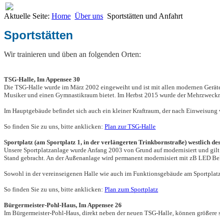
Aktuelle Seite:
Home
Über uns
Sportstätten und Anfahrt
Sportstätten
Wir trainieren und üben an folgenden Orten:
TSG-Halle, Im Appensee 30
Die TSG-Halle wurde im März 2002 eingeweiht und ist mit allen modernen Geräte
Musiker und einen Gymnastikraum bietet. Im Herbst 2015 wurde der Mehrzweckrau
Im Hauptgebäude befindet sich auch ein kleiner Kraftraum, der nach Einweisung
So finden Sie zu uns, bitte anklicken
:
Plan zur TSG-Halle
Sportplatz (am Sportplatz 1, in der verlängerten Trinkbornstraße) westlich d
Unsere Sportplatzanlage wurde Anfang 2003 von Grund auf modernisiert und gilt 
Stand gebracht. An der Außenanlage wird permanent modernisiert mit zB LED Bel
Sowohl in der vereinseigenen Halle wie auch im Funktionsgebäude am Sportplat
So finden Sie zu uns, bitte anklicken
:
Plan zum Sportplatz
Bürgermeister-Pohl-Haus, Im Appensee 26
Im Bürgermeister-Pohl-Haus, direkt neben der neuen TSG-Halle, können größere sp