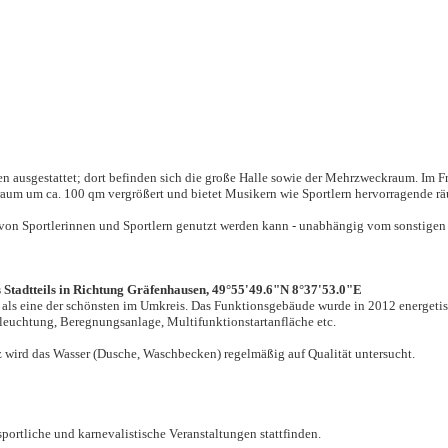
n ausgestattet; dort befinden sich die große Halle sowie der Mehrzweckraum. Im F
m um ca. 100 qm vergrößert und bietet Musikern wie Sportlern hervorragende räum
 von Sportlerinnen und Sportlern genutzt werden kann - unabhängig vom sonstigen
es Stadtteils in Richtung Gräfenhausen, 49°55'49.6"N 8°37'53.0"E
als eine der schönsten im Umkreis. Das Funktionsgebäude wurde in 2012 energetisc
euchtung, Beregnungsanlage, Multifunktionstartanfläche etc.
z wird das W
asser (Dusche, Waschbecken) regelmäßig auf Qualität untersucht.
ortliche und karnevalistische Veranstaltungen stattfinden.