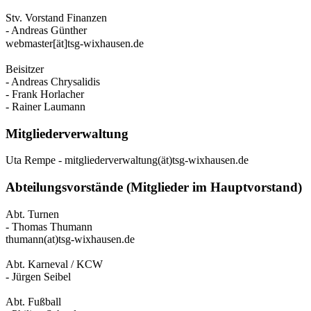
Stv. Vorstand Finanzen
- Andreas Günther
webmaster[ät]tsg-wixhausen.de
Beisitzer
- Andreas
Chrysalidis
- Frank Horlacher
- Rainer Laumann
Mitgliederverwaltung
Uta Rempe - mitgliederverwaltung(ät)tsg-wixhausen.de
Abteilungsvorstände (Mitglieder im Hauptvorstand)
Abt. Turnen
- Thomas Thumann
thumann(at)tsg-wixhausen.de
Abt. Karneval / KCW
- Jürgen Seibel
Abt. Fußball