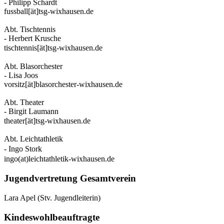
- Philipp Schardt
fussball[ät]tsg-wixhausen.de
Abt. Tischtennis
- Herbert Krusche
tischtennis[ät]tsg-wixhausen.de
Abt. Blasorchester
- Lisa Joos
vorsitz[ät]blasorchester-wixhausen.de
Abt. Theater
- Birgit Laumann
theater[ät]tsg-wixhausen.de
Abt. Leichtathletik
- Ingo Stork
ingo(at)leichtathletik-wixhausen.de
Jugendvertretung Gesamtverein
Lara Apel (Stv. Jugendleiterin)
Kindeswohlbeauftragte