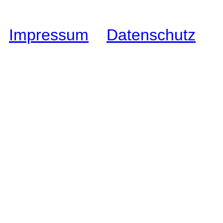
Impressum
I
Datenschutz
I
C
Wixhausen e.V.